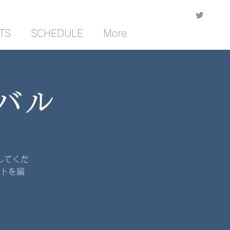
TS
SCHEDULE
More
バル
してくだ
トを編