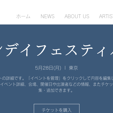
ホーム
NEWS
ABOUT US
ARTIS
ンデイフェスティ
5月28日(月)
  |  
東京
トの詳細です。「イベントを管理」をクリックして内容を編集
イベント詳細、会場、開催日や出演者などの情報、またチケッ
集・追加できます。
チケットを購入